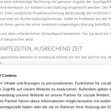
 eine vollständige Rechnung mit genauer Angabe der durchgefüh
r Krankenkasse zur Kostenrückerstattung eingereicht werden. Der Rü
. Eine zusätzliche Privatversicherung deckt häufig die restlichen 
norarnote ein Rückerstattungsformular. Sollte es Probleme bei der
 Ihnen gerne bei einer eventuell notwendigen Klärung behilflich
 und dem erforderlichen Zeitaufwand bemessen. Für Sie wird ein i
lich besprochen wird.
WARTEZEITEN, AUSREICHEND ZEIT
rapeutische Medizin in Innsbruck nehme ich mir viel Zeit für Sie. M
n.
iese spätestens 2 Werktage vorher bekannt zu geben, damit Stor
t Cookies
 Inhalte und Anzeigen zu personalisieren, Funktionen für sozia
e Zugriffe auf unsere Website zu analysieren. Außerdem geben w
rwendung unserer Website an unsere Partner für soziale Medien
utz
|
Impressum Dr. Thomas Post
| Webdesign: WOUM -
re Partner führen diese Informationen möglicherweise mit weite
ereitgestellt haben oder die sie im Rahmen Ihrer Nutzung der D