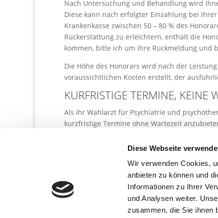
Nach Untersuchung und Behandlung wird Ihnen
Diese kann nach erfolgter Einzahlung bei Ihre
Krankenkasse zwischen 50 – 80 % des Honorares
Rückerstattung zu erleichtern, enthält die Ho
kommen, bitte ich um Ihre Rückmeldung und bin
Die Höhe des Honorars wird nach der Leistung
voraussichtlichen Kosten erstellt, der ausführ
KURFRISTIGE TERMINE, KEINE 
Als ihr Wahlarzt für Psychiatrie und psychothe
kurzfristige Termine ohne Wartezeit anzubiete
Ich bitte Sie im Falle einer Terminabsage d
Diese Webseite verwende
Wir verwenden Cookies, um
anbieten zu können und di
Informationen zu Ihrer Ve
© 2016 - 2025 |
Datensch
und Analysen weiter. Unse
zusammen, die Sie ihnen b