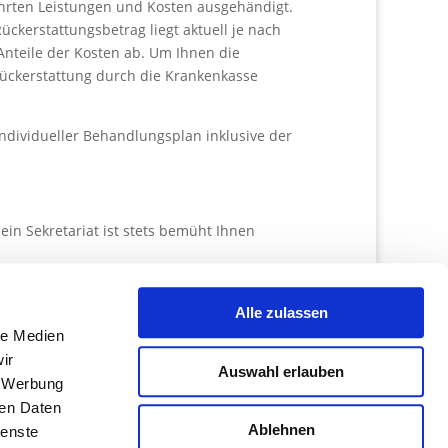
rten Leistungen und Kosten ausgehändigt.
ckerstattungsbetrag liegt aktuell je nach
Anteile der Kosten ab. Um Ihnen die
 Rückerstattung durch die Krankenkasse
.
ndividueller Behandlungsplan inklusive der
ein Sekretariat ist stets bemüht Ihnen
nokosten vermieden werden können.
Alle zulassen
le Medien
ir
Auswahl erlauben
, Werbung
Werbeagentur in Innsbuck
ren Daten
Ablehnen
ienste