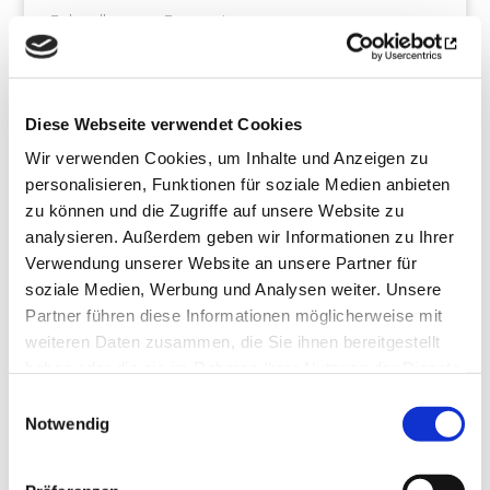
Behandlung von Depressionen.
BIPOLAR AFFEKTIVE STÖRUNG
Behandlung von bipolar affektiven Störungen,
Diese Webseite verwendet Cookies
Behandlung von manisch-depressiven Krankheiten.
Wir verwenden Cookies, um Inhalte und Anzeigen zu
personalisieren, Funktionen für soziale Medien anbieten
SCHIZOPHRENIE UND
zu können und die Zugriffe auf unsere Website zu
PSYCHOSE
analysieren. Außerdem geben wir Informationen zu Ihrer
Verwendung unserer Website an unsere Partner für
Behandlung von Psychosen, Schizophrenie,
soziale Medien, Werbung und Analysen weiter. Unsere
schizoaffektive Störungen, Wahnstörungen.
Partner führen diese Informationen möglicherweise mit
weiteren Daten zusammen, die Sie ihnen bereitgestellt
SCHLAFSTÖRUNGEN
haben oder die sie im Rahmen Ihrer Nutzung der Dienste
gesammelt haben.
Einwilligungsauswahl
Behandlung von Schlafstörungen
Notwendig
SUCHTERKRANKUNG UND